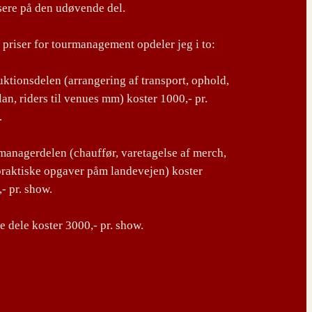
sere på den udøvende del.
priser for tourmanagement opdeler jeg i to:
ktionsdelen (arrangering af transport, ophold,
lan, riders til venues mm) koster 1000,- pr.
.
anagerdelen (chauffør, varetagelse af merch,
praktiske opgaver påm landevejen) koster
- pr. show.
 dele koster 3000,- pr. show.