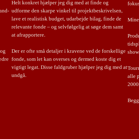
Helt konkret hjælper jeg dig med at finde og
foku
land-
udforme den skarpe vinkel til projektbeskrivelsen,
lave et realistisk budget, udarbejde bilag, finde de
Mine 
relevante fonde – og selvfølgelig at søge dem samt
at afrapportere.
Produ
tidsp
 og
Der er ofte små detaljer i kravene ved de forskellige
show
edre
fonde, som let kan overses og dermed koste dig et
vigtigt legat. Disse faldgruber hjælper jeg dig med at
Tourm
undgå.
alle 
2000,
Begge