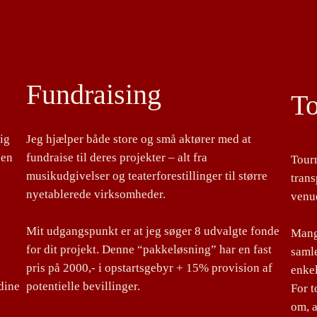
Fundraising
T
lig
Jeg hjælper både store og små aktører med at
 en
fundraise til deres projekter – alt fra
Tour
musikudgivelser og teaterforestillinger til større
tran
nyetablerede virksomheder.
venu
Mit udgangspunkt er at jeg søger 8 udvalgte fonde
Mange
for dit projekt. Denne “pakkeløsning” har en fast
samle
pris på 2000,- i opstartsgebyr + 15% provision af
enke
dine
potentielle bevillinger.
For 
om, a