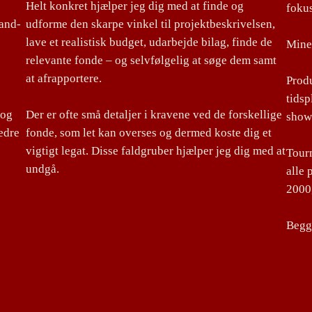
Helt konkret hjælper jeg dig med at finde og
foku
land-
udforme den skarpe vinkel til projektbeskrivelsen,
lave et realistisk budget, udarbejde bilag, finde de
Mine 
relevante fonde – og selvfølgelig at søge dem samt
at afrapportere.
Produ
tidsp
 og
Der er ofte små detaljer i kravene ved de forskellige
show
edre
fonde, som let kan overses og dermed koste dig et
vigtigt legat. Disse faldgruber hjælper jeg dig med at
Tourm
undgå.
alle 
2000,
Begge