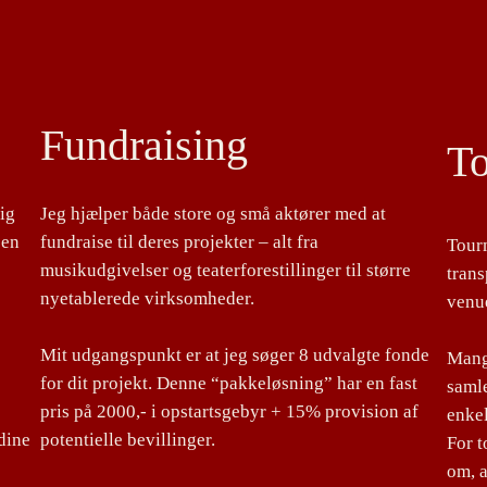
Fundraising
T
lig
Jeg hjælper både store og små aktører med at
 en
fundraise til deres projekter – alt fra
Tour
musikudgivelser og teaterforestillinger til større
tran
nyetablerede virksomheder.
venu
Mit udgangspunkt er at jeg søger 8 udvalgte fonde
Mange
for dit projekt. Denne “pakkeløsning” har en fast
samle
pris på 2000,- i opstartsgebyr + 15% provision af
enke
dine
potentielle bevillinger.
For 
om, a