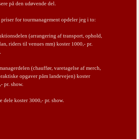
sere på den udøvende del.
priser for tourmanagement opdeler jeg i to:
ktionsdelen (arrangering af transport, ophold,
lan, riders til venues mm) koster 1000,- pr.
.
anagerdelen (chauffør, varetagelse af merch,
praktiske opgaver påm landevejen) koster
- pr. show.
 dele koster 3000,- pr. show.