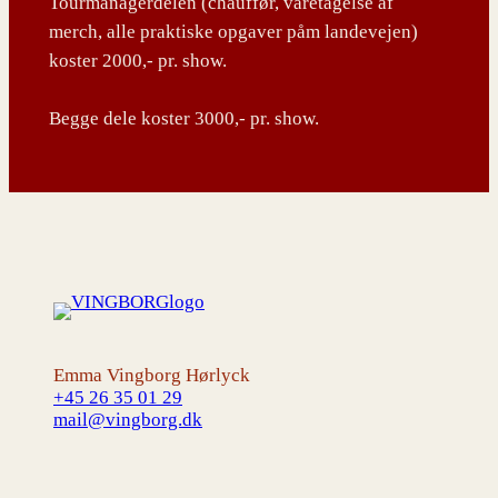
Tourmanagerdelen (chauffør, varetagelse af
merch, alle praktiske opgaver påm landevejen)
koster 2000,- pr. show.
Begge dele koster 3000,- pr. show.
Emma Vingborg Hørlyck
+45 26 35 01 29
mail@vingborg.dk