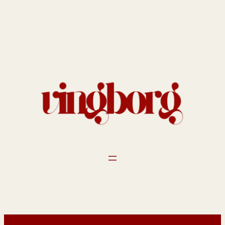
Spring
til
indhold