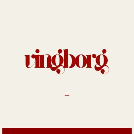
Spring
til
indhold