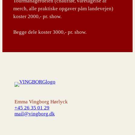
Tourmanagerdelen (chauffør, varetagelse af
merch, alle praktiske opgaver påm landevejen)
koster 2000,- pr. show.
Begge dele koster 3000,- pr. show.
Emma Vingborg Hørlyck
+45 26 35 01 29
mail@vingborg.dk