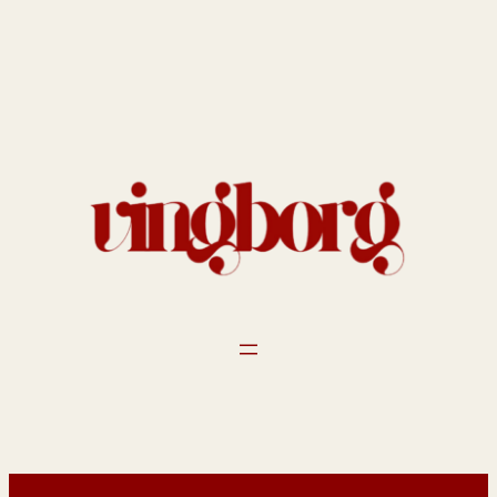
Spring
til
indhold