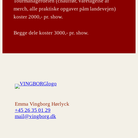
Tourmanagerdelen (chauffør, varetagelse af
merch, alle praktiske opgaver påm landevejen)
koster 2000,- pr. show.
Begge dele koster 3000,- pr. show.
Emma Vingborg Hørlyck
+45 26 35 01 29
mail@vingborg.dk