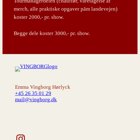
Tourmanagerdelen (chauffør, varetagelse af
merch, alle praktiske opgaver påm landevejen)
koster 2000,- pr. show.
Begge dele koster 3000,- pr. show.
Emma Vingborg Hørlyck
+45 26 35 01 29
mail@vingborg.dk
Instagram