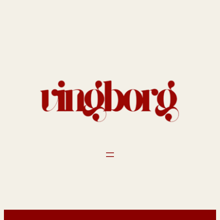
Spring
til
indhold