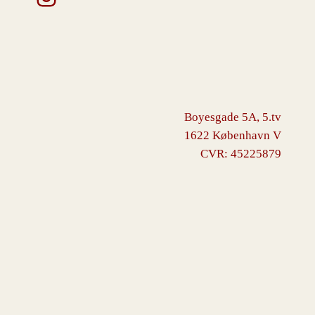
Boyesgade 5A, 5.tv
1622 København V
CVR: 45225879
VINGBORG
Drevet af
WordPress
med
WooCommerce