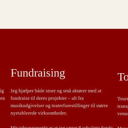
Fundraising
T
lig
Jeg hjælper både store og små aktører med at
 en
fundraise til deres projekter – alt fra
Tour
musikudgivelser og teaterforestillinger til større
tran
nyetablerede virksomheder.
venu
Mit udgangspunkt er at jeg søger 8 udvalgte fonde