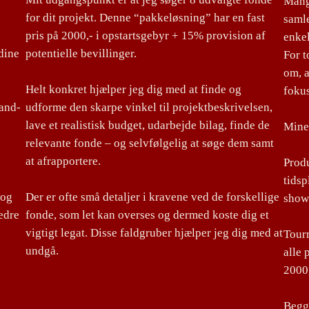
Mange
for dit projekt. Denne “pakkeløsning” har en fast
samle
pris på 2000,- i opstartsgebyr + 15% provision af
enke
dine
potentielle bevillinger.
For 
om, a
Helt konkret hjælper jeg dig med at finde og
foku
land-
udforme den skarpe vinkel til projektbeskrivelsen,
lave et realistisk budget, udarbejde bilag, finde de
Mine 
relevante fonde – og selvfølgelig at søge dem samt
at afrapportere.
Produ
tidsp
 og
Der er ofte små detaljer i kravene ved de forskellige
show
edre
fonde, som let kan overses og dermed koste dig et
vigtigt legat. Disse faldgruber hjælper jeg dig med at
Tourm
undgå.
alle 
2000,
Begge