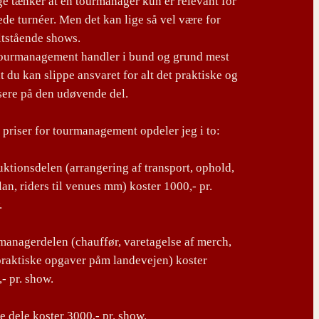
 tænker at en tourmanager kun er relevant for
de turnéer. Men det kan lige så vel være for
ltstående shows.
tourmanagement handler i bund og grund mest
t du kan slippe ansvaret for alt det praktiske og
sere på den udøvende del.
priser for tourmanagement opdeler jeg i to:
ktionsdelen (arrangering af transport, ophold,
lan, riders til venues mm) koster 1000,- pr.
.
anagerdelen (chauffør, varetagelse af merch,
praktiske opgaver påm landevejen) koster
- pr. show.
 dele koster 3000,- pr. show.