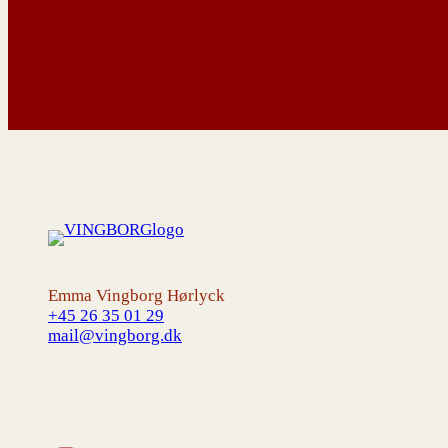
Emma Vingborg Hørlyck
+45 26 35 01 29
mail@vingborg.dk