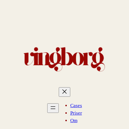
Spring
til
indhold
Cases
Priser
Om