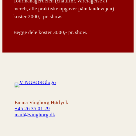
Tourmanagerdelen (chauffør, varetagelse af
merch, alle praktiske opgaver påm landevejen)
koster 2000,- pr. show.
Begge dele koster 3000,- pr. show.
Emma Vingborg Hørlyck
+45 26 35 01 29
mail@vingborg.dk