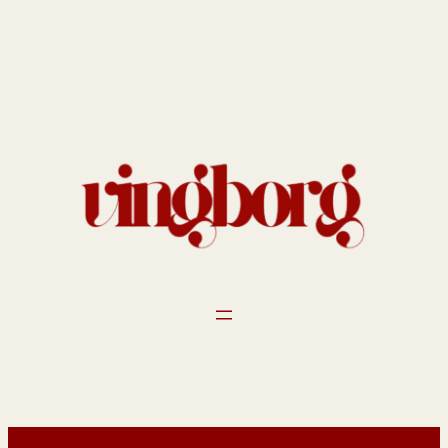
Spring
til
indhold