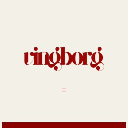
Spring
til
indhold