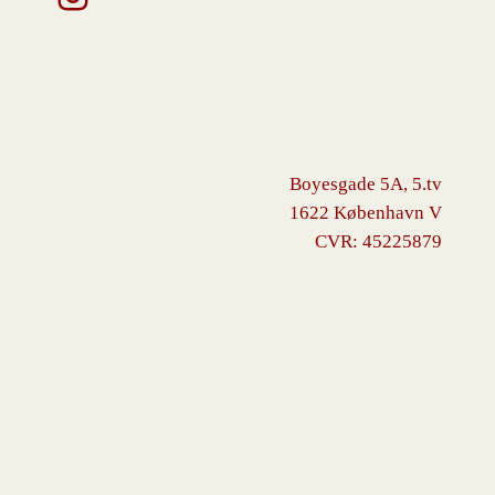
Boyesgade 5A, 5.tv
1622 København V
CVR: 45225879
VINGBORG
Drevet af
WordPress
med
WooCommerce