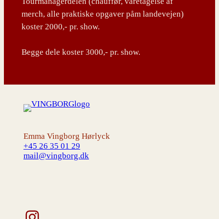
Tourmanagerdelen (chauffør, varetagelse af
merch, alle praktiske opgaver påm landevejen)
koster 2000,- pr. show.
Begge dele koster 3000,- pr. show.
Emma Vingborg Hørlyck
+45 26 35 01 29
mail@vingborg.dk
Instagram