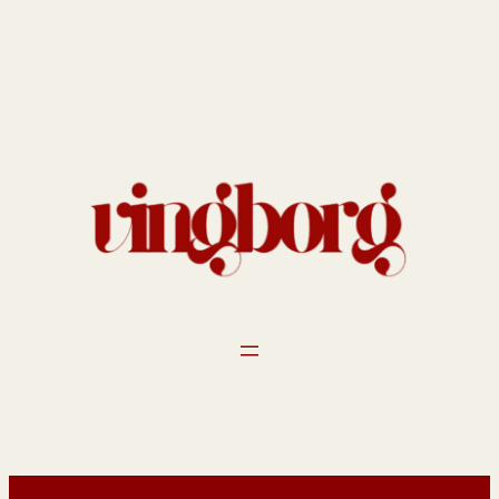
Spring
til
indhold