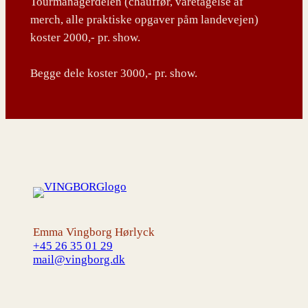
Tourmanagerdelen (chauffør, varetagelse af
merch, alle praktiske opgaver påm landevejen)
koster 2000,- pr. show.
Begge dele koster 3000,- pr. show.
Emma Vingborg Hørlyck
+45 26 35 01 29
mail@vingborg.dk