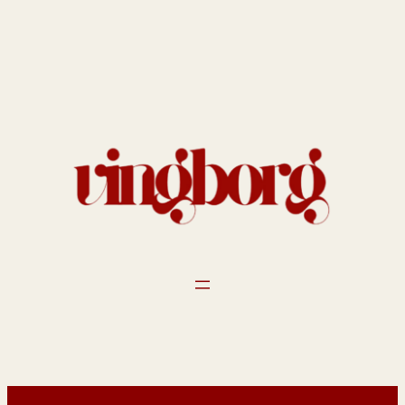
Spring
til
indhold