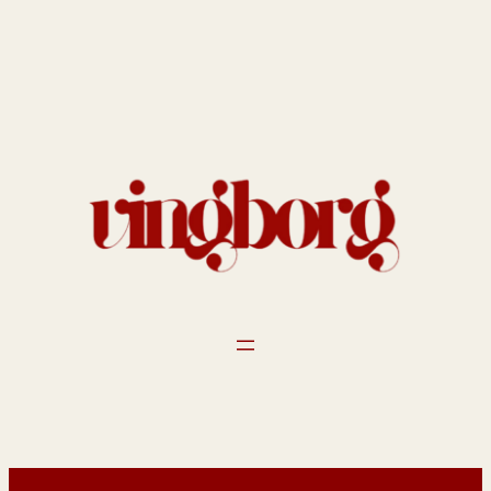
Spring
til
indhold