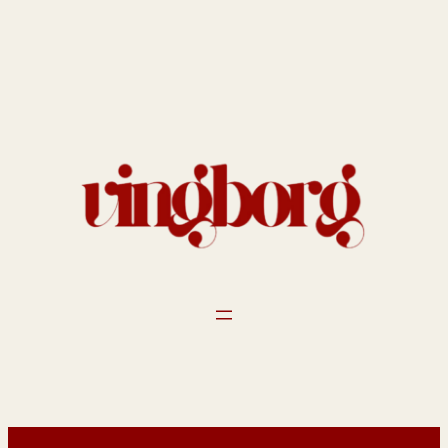
Spring
til
indhold