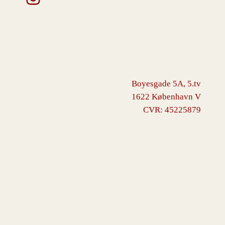
Boyesgade 5A, 5.tv
1622 København V
CVR: 45225879
VINGBORG
Drevet af
WordPress
med
WooCommerce