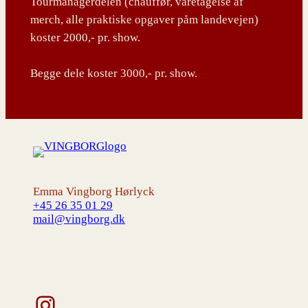
Tourmanagerdelen (chauffør, varetagelse af
merch, alle praktiske opgaver påm landevejen)
koster 2000,- pr. show.
Begge dele koster 3000,- pr. show.
Emma Vingborg Hørlyck
+45 26 35 01 29
mail@vingborg.dk
Instagram