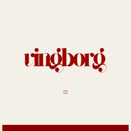
Spring
til
indhold