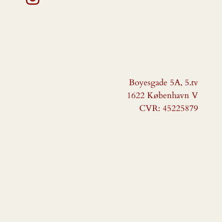
Boyesgade 5A, 5.tv
1622 København V
CVR: 45225879
VINGBORG
Drevet af
WordPress
med
WooCommerce