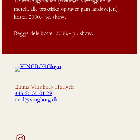
Tourmanagerdelen (chauffør, varetagelse af
merch, alle praktiske opgaver påm landevejen)
koster 2000,- pr. show.
Begge dele koster 3000,- pr. show.
Emma Vingborg Hørlyck
+45 26 35 01 29
mail@vingborg.dk
Instagram