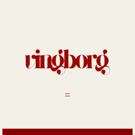
Spring
til
indhold