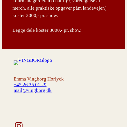
Tourmanagerdelen (chauffør, varetagelse af
merch, alle praktiske opgaver påm landevejen)
koster 2000,- pr. show.
Begge dele koster 3000,- pr. show.
Emma Vingborg Hørlyck
+45 26 35 01 29
mail@vingborg.dk
Instagram