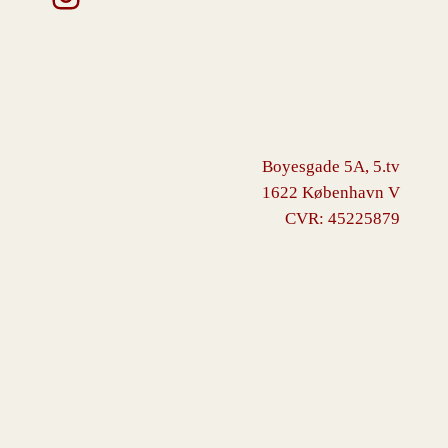
Boyesgade 5A, 5.tv
1622 København V
CVR: 45225879
VINGBORG
Drevet af
WordPress
med
WooCommerce