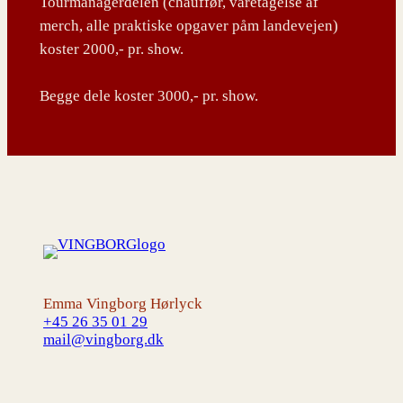
Tourmanagerdelen (chauffør, varetagelse af
merch, alle praktiske opgaver påm landevejen)
koster 2000,- pr. show.
Begge dele koster 3000,- pr. show.
Emma Vingborg Hørlyck
+45 26 35 01 29
mail@vingborg.dk