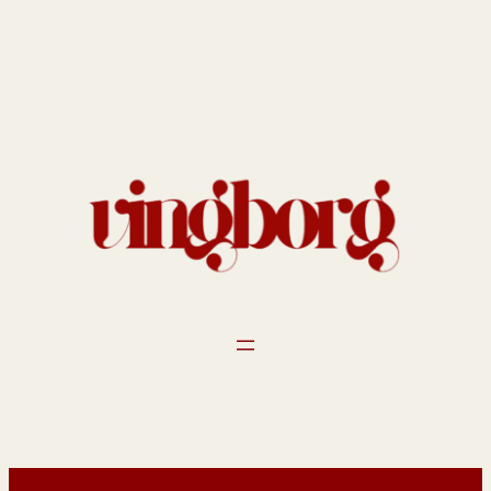
Spring
til
indhold