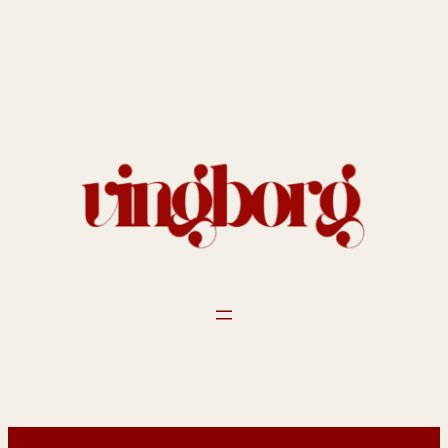
Spring
til
indhold