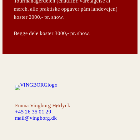
Tourmanagerdelen (chauffør, varetagelse af
merch, alle praktiske opgaver påm landevejen)
koster 2000,- pr. show.
Begge dele koster 3000,- pr. show.
Emma Vingborg Hørlyck
+45 26 35 01 29
mail@vingborg.dk