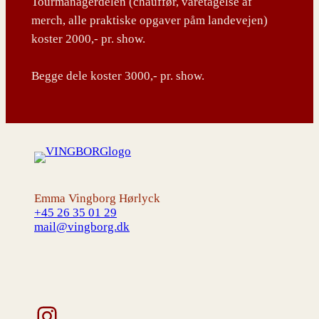
Tourmanagerdelen (chauffør, varetagelse af
merch, alle praktiske opgaver påm landevejen)
koster 2000,- pr. show.
Begge dele koster 3000,- pr. show.
Emma Vingborg Hørlyck
+45 26 35 01 29
mail@vingborg.dk
Instagram