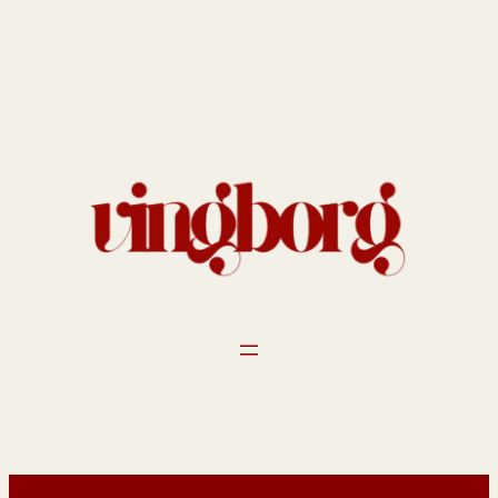
Spring
til
indhold