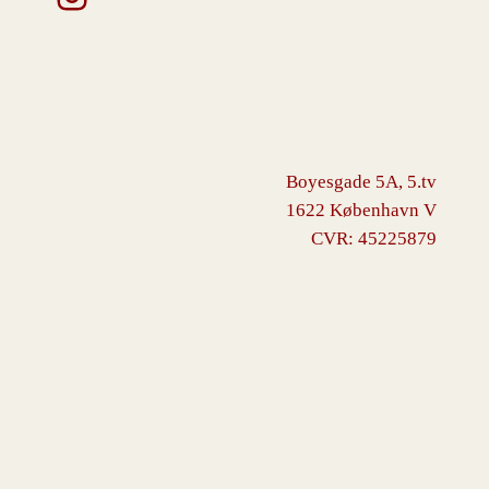
Boyesgade 5A, 5.tv
1622 København V
CVR: 45225879
VINGBORG
Drevet af
WordPress
med
WooCommerce