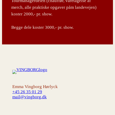
Tourmanagerdelen (chauffør, varetagelse af
merch, alle praktiske opgaver påm landevejen)
koster 2000,- pr. show.
Begge dele koster 3000,- pr. show.
Emma Vingborg Hørlyck
+45 26 35 01 29
mail@vingborg.dk