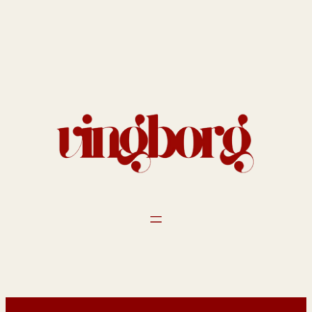
Spring
til
indhold