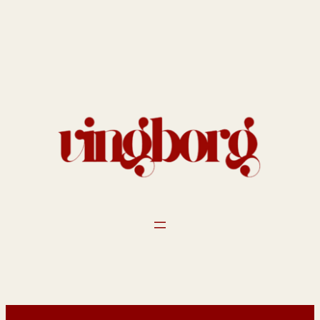
Spring
til
indhold