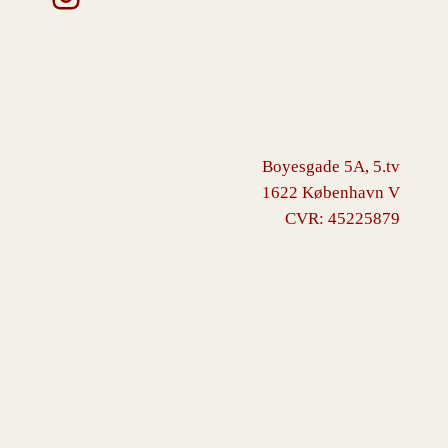
Boyesgade 5A, 5.tv
1622 København V
CVR: 45225879
VINGBORG
Drevet af
WordPress
med
WooCommerce