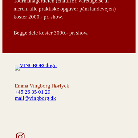
Tourmanagerdelen (chauffør, varetagelse af
merch, alle praktiske opgaver påm landevejen)
koster 2000,- pr. show.
Begge dele koster 3000,- pr. show.
Emma Vingborg Hørlyck
+45 26 35 01 29
mail@vingborg.dk
Instagram