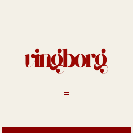
Spring
til
indhold