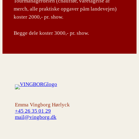
Tourmanagerdelen (chauffør, varetagelse af
merch, alle praktiske opgaver påm landevejen)
koster 2000,- pr. show.
Begge dele koster 3000,- pr. show.
Emma Vingborg Hørlyck
+45 26 35 01 29
mail@vingborg.dk