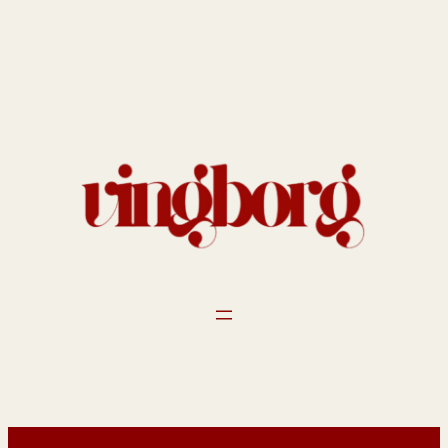
Spring
til
indhold