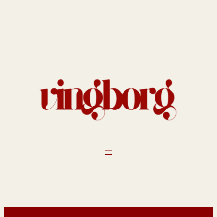
Spring
til
indhold