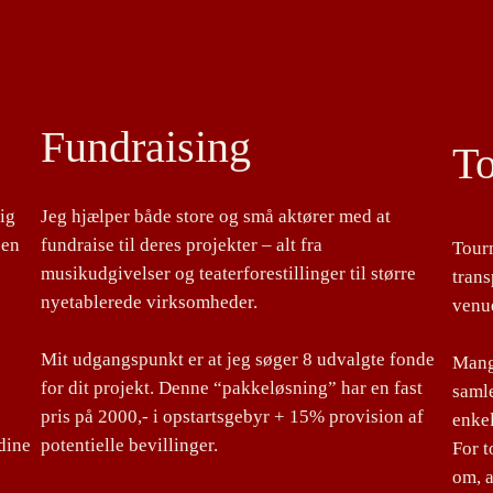
Fundraising
T
lig
Jeg hjælper både store og små aktører med at
 en
fundraise til deres projekter – alt fra
Tour
musikudgivelser og teaterforestillinger til større
tran
nyetablerede virksomheder.
venu
Mit udgangspunkt er at jeg søger 8 udvalgte fonde
Mange
for dit projekt. Denne “pakkeløsning” har en fast
samle
pris på 2000,- i opstartsgebyr + 15% provision af
enke
dine
potentielle bevillinger.
For 
om, a