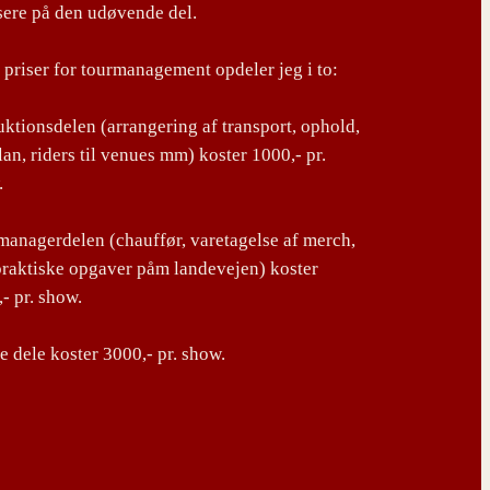
sere på den udøvende del.
priser for tourmanagement opdeler jeg i to:
ktionsdelen (arrangering af transport, ophold,
lan, riders til venues mm) koster 1000,- pr.
.
anagerdelen (chauffør, varetagelse af merch,
praktiske opgaver påm landevejen) koster
- pr. show.
 dele koster 3000,- pr. show.