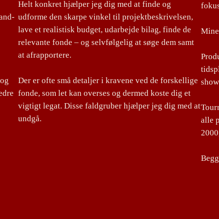
Helt konkret hjælper jeg dig med at finde og
foku
land-
udforme den skarpe vinkel til projektbeskrivelsen,
lave et realistisk budget, udarbejde bilag, finde de
Mine 
relevante fonde – og selvfølgelig at søge dem samt
at afrapportere.
Produ
tidsp
 og
Der er ofte små detaljer i kravene ved de forskellige
show
edre
fonde, som let kan overses og dermed koste dig et
vigtigt legat. Disse faldgruber hjælper jeg dig med at
Tourm
undgå.
alle 
2000,
Begge