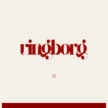
Spring
til
indhold