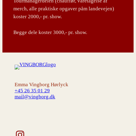
Tourmanagerdelen (chauffør, varetagelse af
merch, alle praktiske opgaver påm landevejen)
koster 2000,- pr. show.
Begge dele koster 3000,- pr. show.
Emma Vingborg Hørlyck
+45 26 35 01 29
mail@vingborg.dk
Instagram