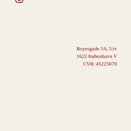
Boyesgade 5A, 5.tv
1622 København V
CVR: 45225879
VINGBORG
Drevet af
WordPress
med
WooCommerce