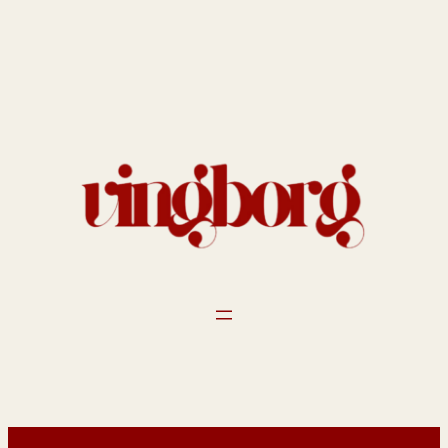
Spring
til
indhold