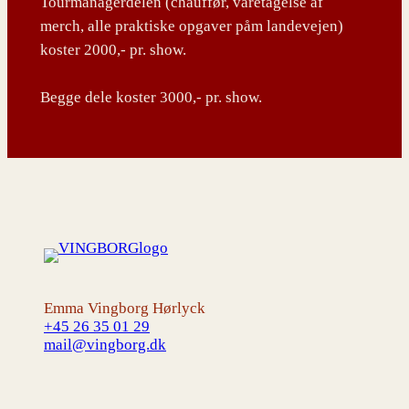
Tourmanagerdelen (chauffør, varetagelse af
merch, alle praktiske opgaver påm landevejen)
koster 2000,- pr. show.
Begge dele koster 3000,- pr. show.
Emma Vingborg Hørlyck
+45 26 35 01 29
mail@vingborg.dk