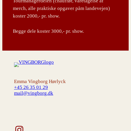
Tourmanagerdelen (chauffør, varetagelse af
merch, alle praktiske opgaver påm landevejen)
koster 2000,- pr. show.
Begge dele koster 3000,- pr. show.
Emma Vingborg Hørlyck
+45 26 35 01 29
mail@vingborg.dk
Instagram