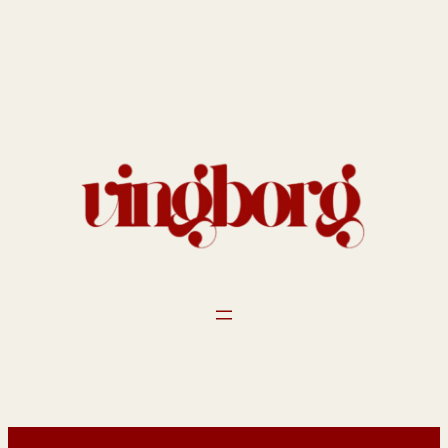
Spring
til
indhold