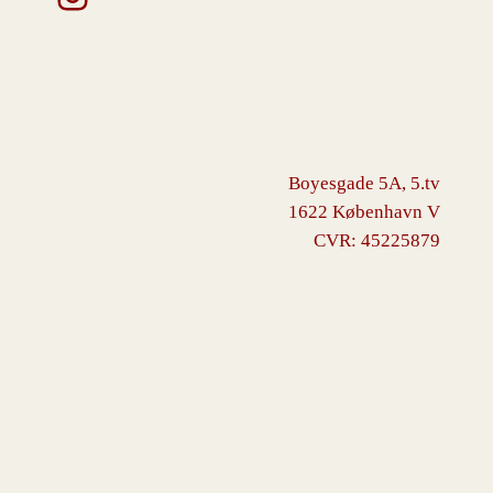
Boyesgade 5A, 5.tv
1622 København V
CVR: 45225879
VINGBORG
Drevet af
WordPress
med
WooCommerce