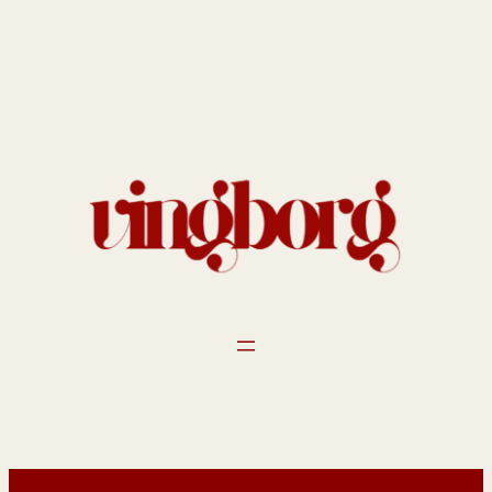
Spring
til
indhold