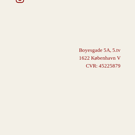
Boyesgade 5A, 5.tv
1622 København V
CVR: 45225879
VINGBORG
Drevet af
WordPress
med
WooCommerce