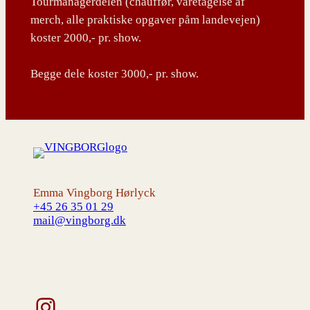
Tourmanagerdelen (chauffør, varetagelse af
merch, alle praktiske opgaver påm landevejen)
koster 2000,- pr. show.
Begge dele koster 3000,- pr. show.
Emma Vingborg Hørlyck
+45 26 35 01 29
mail@vingborg.dk
Instagram