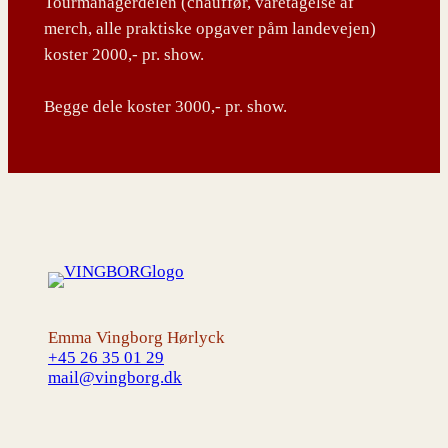
Tourmanagerdelen (chauffør, varetagelse af
merch, alle praktiske opgaver påm landevejen)
koster 2000,- pr. show.
Begge dele koster 3000,- pr. show.
Emma Vingborg Hørlyck
+45 26 35 01 29
mail@vingborg.dk