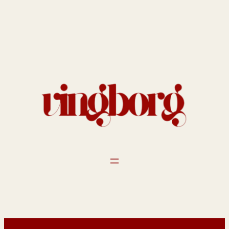
Spring
til
indhold