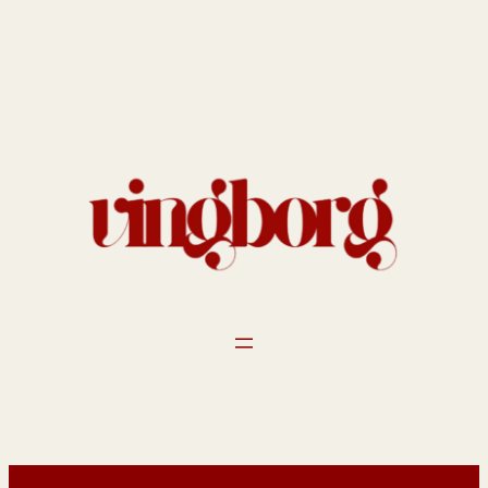
Spring
til
indhold