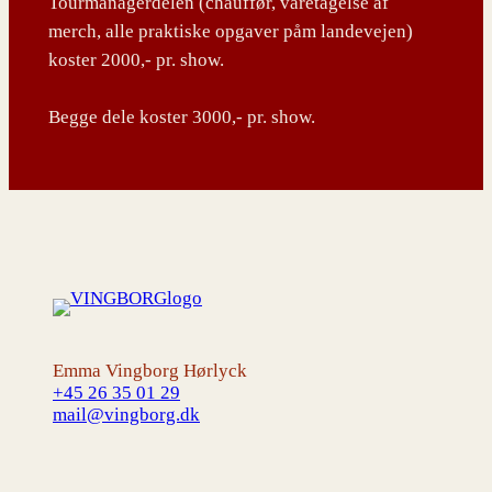
Tourmanagerdelen (chauffør, varetagelse af
merch, alle praktiske opgaver påm landevejen)
koster 2000,- pr. show.
Begge dele koster 3000,- pr. show.
Emma Vingborg Hørlyck
+45 26 35 01 29
mail@vingborg.dk