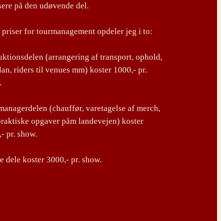
sere på den udøvende del.
priser for tourmanagement opdeler jeg i to:
ktionsdelen (arrangering af transport, ophold,
lan, riders til venues mm) koster 1000,- pr.
.
anagerdelen (chauffør, varetagelse af merch,
praktiske opgaver påm landevejen) koster
- pr. show.
 dele koster 3000,- pr. show.