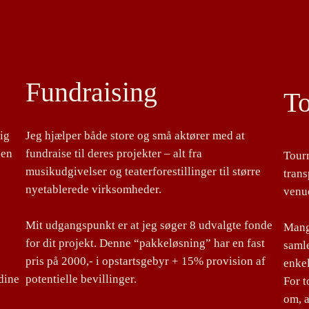
Fundraising
T
lig
Jeg hjælper både store og små aktører med at
 en
fundraise til deres projekter – alt fra
Tour
musikudgivelser og teaterforestillinger til større
tran
nyetablerede virksomheder.
venu
Mit udgangspunkt er at jeg søger 8 udvalgte fonde
Mange
for dit projekt. Denne “pakkeløsning” har en fast
samle
pris på 2000,- i opstartsgebyr + 15% provision af
enke
dine
potentielle bevillinger.
For 
om, a