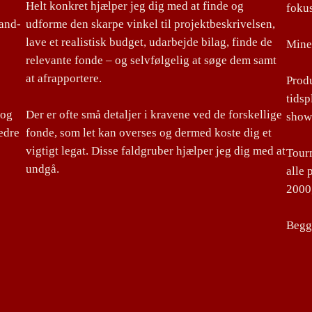
Helt konkret hjælper jeg dig med at finde og
foku
land-
udforme den skarpe vinkel til projektbeskrivelsen,
lave et realistisk budget, udarbejde bilag, finde de
Mine 
relevante fonde – og selvfølgelig at søge dem samt
at afrapportere.
Produ
tidsp
 og
Der er ofte små detaljer i kravene ved de forskellige
show
edre
fonde, som let kan overses og dermed koste dig et
vigtigt legat. Disse faldgruber hjælper jeg dig med at
Tourm
undgå.
alle 
2000,
Begge