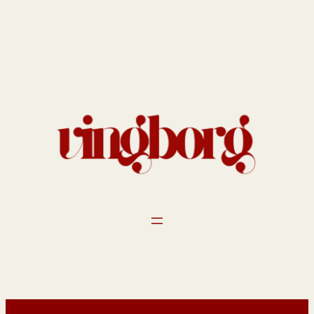
Spring
til
indhold