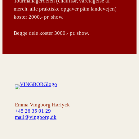
Tourmanagerdelen (chauffør, varetagelse af
merch, alle praktiske opgaver påm landevejen)
koster 2000,- pr. show.
Begge dele koster 3000,- pr. show.
Emma Vingborg Hørlyck
+45 26 35 01 29
mail@vingborg.dk