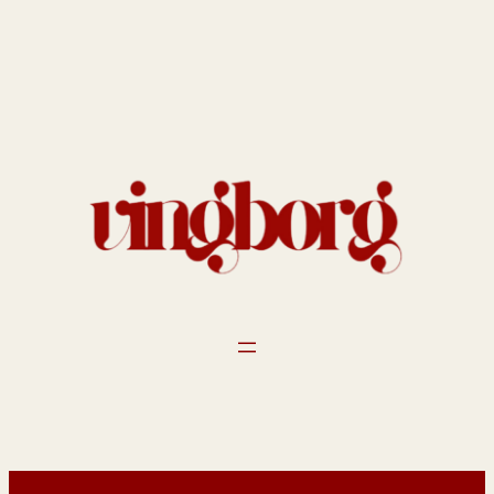
Spring
til
indhold