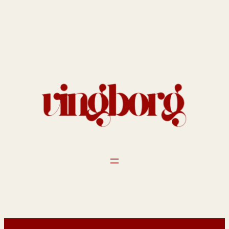
Spring
til
indhold