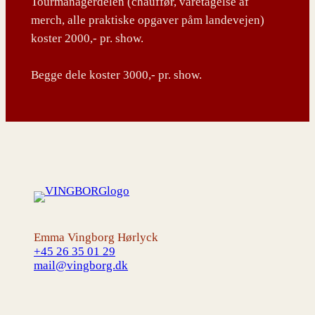
Tourmanagerdelen (chauffør, varetagelse af
merch, alle praktiske opgaver påm landevejen)
koster 2000,- pr. show.
Begge dele koster 3000,- pr. show.
Emma Vingborg Hørlyck
+45 26 35 01 29
mail@vingborg.dk