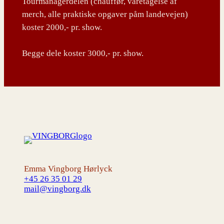
Tourmanagerdelen (chauffør, varetagelse af
merch, alle praktiske opgaver påm landevejen)
koster 2000,- pr. show.
Begge dele koster 3000,- pr. show.
Emma Vingborg Hørlyck
+45 26 35 01 29
mail@vingborg.dk