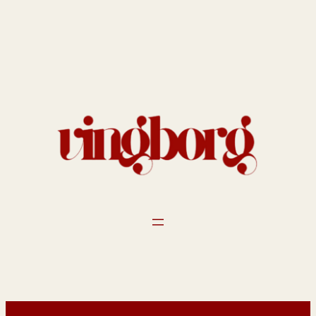
Spring
til
indhold