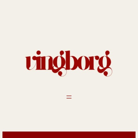
Spring
til
indhold