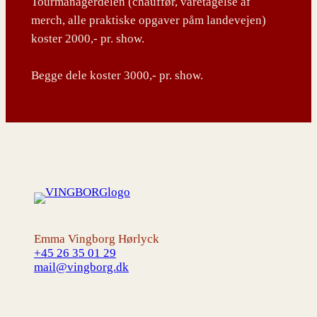
Tourmanagerdelen (chauffør, varetagelse af
merch, alle praktiske opgaver påm landevejen)
koster 2000,- pr. show.
Begge dele koster 3000,- pr. show.
Emma Vingborg Hørlyck
+45 26 35 01 29
mail@vingborg.dk