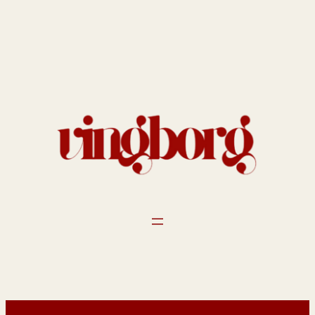
Spring
til
indhold