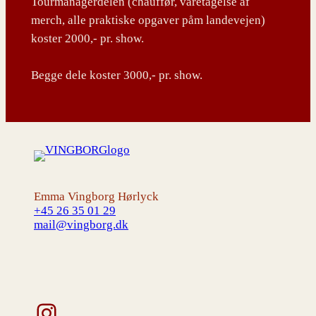
Tourmanagerdelen (chauffør, varetagelse af
merch, alle praktiske opgaver påm landevejen)
koster 2000,- pr. show.
Begge dele koster 3000,- pr. show.
Emma Vingborg Hørlyck
+45 26 35 01 29
mail@vingborg.dk
Instagram