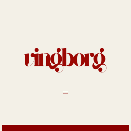
Spring
til
indhold