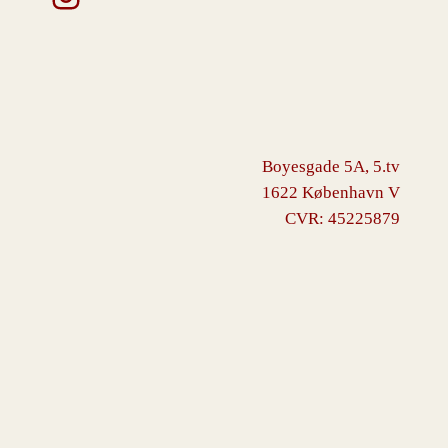
Boyesgade 5A, 5.tv
1622 København V
CVR: 45225879
VINGBORG
Drevet af
WordPress
med
WooCommerce