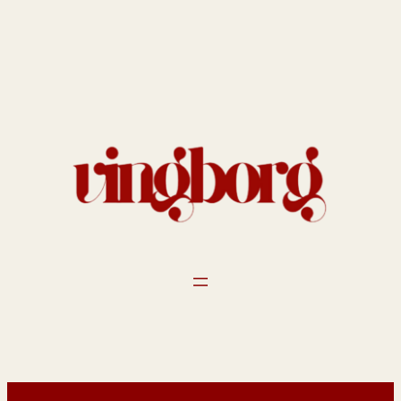
Spring
til
indhold