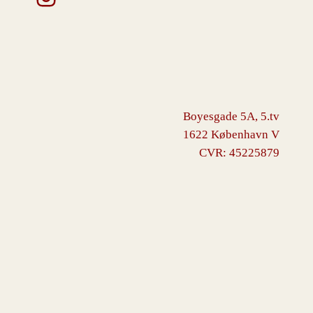
Boyesgade 5A, 5.tv
1622 København V
CVR: 45225879
VINGBORG
Drevet af
WordPress
med
WooCommerce