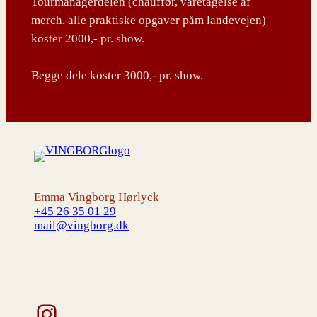
Tourmanagerdelen (chauffør, varetagelse af
merch, alle praktiske opgaver påm landevejen)
koster 2000,- pr. show.
Begge dele koster 3000,- pr. show.
Emma Vingborg Hørlyck
+45 26 35 01 29
mail@vingborg.dk
Instagram