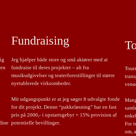
Fundraising
T
lig
Jeg hjælper både store og små aktører med at
 en
fundraise til deres projekter – alt fra
Tour
musikudgivelser og teaterforestillinger til større
tran
nyetablerede virksomheder.
venu
Mit udgangspunkt er at jeg søger 8 udvalgte fonde
Mange
for dit projekt. Denne “pakkeløsning” har en fast
samle
pris på 2000,- i opstartsgebyr + 15% provision af
enke
dine
potentielle bevillinger.
For 
om, a