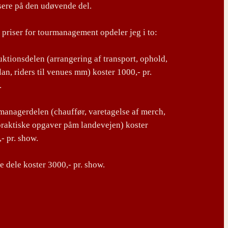
sere på den udøvende del.
priser for tourmanagement opdeler jeg i to:
ktionsdelen (arrangering af transport, ophold,
lan, riders til venues mm) koster 1000,- pr.
.
anagerdelen (chauffør, varetagelse af merch,
praktiske opgaver påm landevejen) koster
- pr. show.
 dele koster 3000,- pr. show.