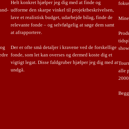
Helt konkret hjælper jeg dig med at finde og
foku
land-
udforme den skarpe vinkel til projektbeskrivelsen,
lave et realistisk budget, udarbejde bilag, finde de
Mine 
relevante fonde – og selvfølgelig at søge dem samt
at afrapportere.
Produ
tidsp
 og
Der er ofte små detaljer i kravene ved de forskellige
show
edre
fonde, som let kan overses og dermed koste dig et
vigtigt legat. Disse faldgruber hjælper jeg dig med at
Tourm
undgå.
alle 
2000,
Begge