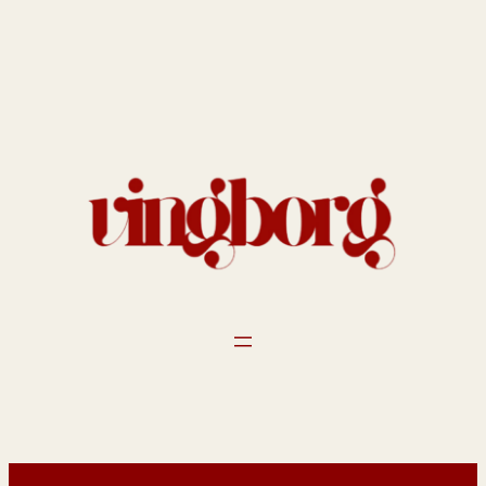
Spring
til
indhold