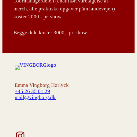
Tourmanagerdelen (chauffør, varetagelse af
merch, alle praktiske opgaver påm landevejen)
koster 2000,- pr. show.
Begge dele koster 3000,- pr. show.
Emma Vingborg Hørlyck
+45 26 35 01 29
mail@vingborg.dk
Instagram