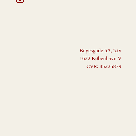
Boyesgade 5A, 5.tv
1622 København V
CVR: 45225879
VINGBORG
Drevet af
WordPress
med
WooCommerce