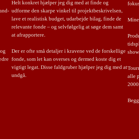
Helt konkret hjælper jeg dig med at finde og
foku
land-
udforme den skarpe vinkel til projektbeskrivelsen,
lave et realistisk budget, udarbejde bilag, finde de
Mine 
relevante fonde – og selvfølgelig at søge dem samt
at afrapportere.
Produ
tidsp
 og
Der er ofte små detaljer i kravene ved de forskellige
show
edre
fonde, som let kan overses og dermed koste dig et
vigtigt legat. Disse faldgruber hjælper jeg dig med at
Tourm
undgå.
alle 
2000,
Begge