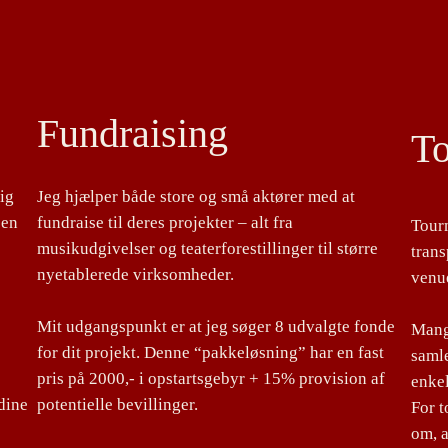
Fundraising
T
lig
Jeg hjælper både store og små aktører med at
 en
fundraise til deres projekter – alt fra
Tour
musikudgivelser og teaterforestillinger til større
tran
nyetablerede virksomheder.
venu
Mit udgangspunkt er at jeg søger 8 udvalgte fonde
Mange
for dit projekt. Denne “pakkeløsning” har en fast
samle
pris på 2000,- i opstartsgebyr + 15% provision af
enke
dine
potentielle bevillinger.
For 
om, a