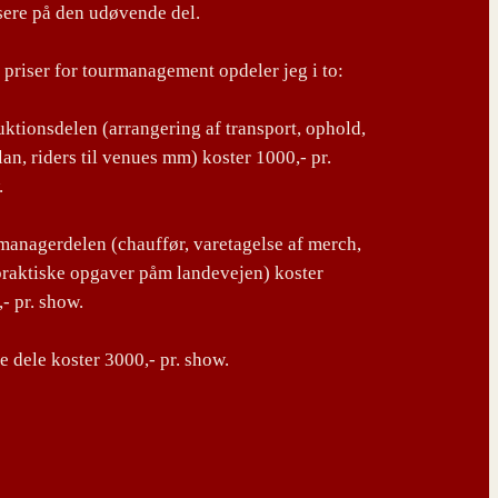
sere på den udøvende del.
priser for tourmanagement opdeler jeg i to:
ktionsdelen (arrangering af transport, ophold,
lan, riders til venues mm) koster 1000,- pr.
.
anagerdelen (chauffør, varetagelse af merch,
praktiske opgaver påm landevejen) koster
- pr. show.
 dele koster 3000,- pr. show.