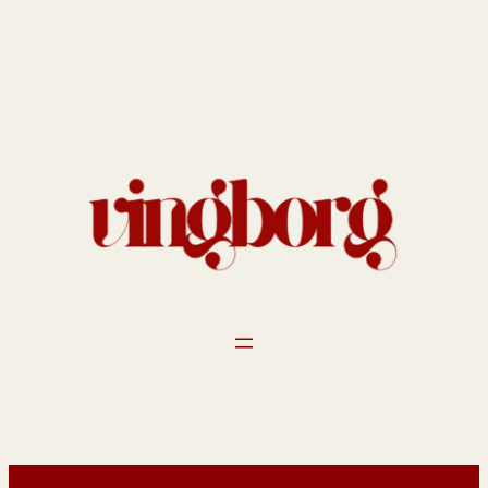
Spring
til
indhold