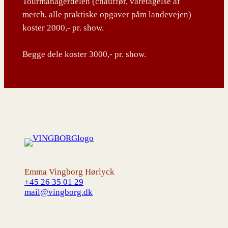
Tourmanagerdelen (chauffør, varetagelse af
merch, alle praktiske opgaver påm landevejen)
koster 2000,- pr. show.
Begge dele koster 3000,- pr. show.
Emma Vingborg Hørlyck
+45 26 35 01 29
mail@vingborg.dk