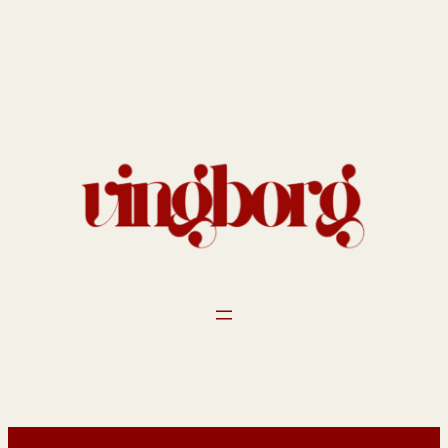
Spring
til
indhold