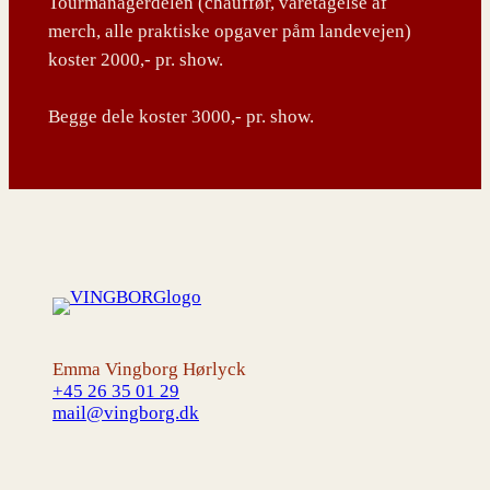
Tourmanagerdelen (chauffør, varetagelse af
merch, alle praktiske opgaver påm landevejen)
koster 2000,- pr. show.
Begge dele koster 3000,- pr. show.
Emma Vingborg Hørlyck
+45 26 35 01 29
mail@vingborg.dk