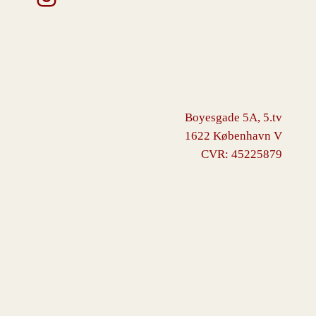
Boyesgade 5A, 5.tv
1622 København V
CVR: 45225879
VINGBORG
Drevet af
WordPress
med
WooCommerce