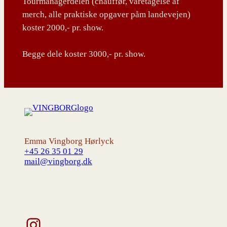
Tourmanagerdelen (chauffør, varetagelse af
merch, alle praktiske opgaver påm landevejen)
koster 2000,- pr. show.
Begge dele koster 3000,- pr. show.
Emma Vingborg Hørlyck
+45 26 35 01 29
mail@vingborg.dk
Instagram