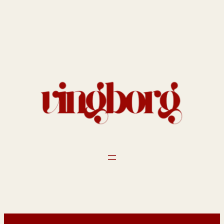
Spring
til
indhold