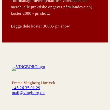
Tourmanagerdelen (chauffør, varetagelse af
merch, alle praktiske opgaver påm landevejen)
koster 2000,- pr. show.
Begge dele koster 3000,- pr. show.
Emma Vingborg Hørlyck
+45 26 35 01 29
mail@vingborg.dk