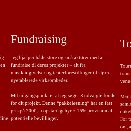
Fundraising
T
lig
Jeg hjælper både store og små aktører med at
 en
fundraise til deres projekter – alt fra
Tour
musikudgivelser og teaterforestillinger til større
tran
nyetablerede virksomheder.
venu
Mit udgangspunkt er at jeg søger 8 udvalgte fonde
Mange
for dit projekt. Denne “pakkeløsning” har en fast
samle
pris på 2000,- i opstartsgebyr + 15% provision af
enke
dine
potentielle bevillinger.
For 
om, a