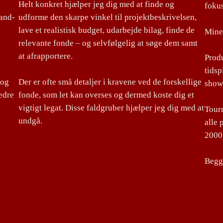
Helt konkret hjælper jeg dig med at finde og
foku
land-
udforme den skarpe vinkel til projektbeskrivelsen,
lave et realistisk budget, udarbejde bilag, finde de
Mine 
relevante fonde – og selvfølgelig at søge dem samt
at afrapportere.
Produ
tidsp
 og
Der er ofte små detaljer i kravene ved de forskellige
show
edre
fonde, som let kan overses og dermed koste dig et
vigtigt legat. Disse faldgruber hjælper jeg dig med at
Tourm
undgå.
alle 
2000,
Begge