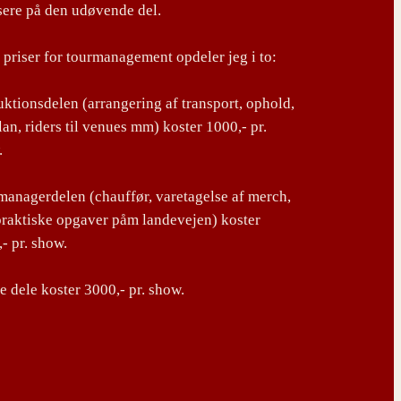
sere på den udøvende del.
priser for tourmanagement opdeler jeg i to:
ktionsdelen (arrangering af transport, ophold,
lan, riders til venues mm) koster 1000,- pr.
.
anagerdelen (chauffør, varetagelse af merch,
praktiske opgaver påm landevejen) koster
- pr. show.
 dele koster 3000,- pr. show.