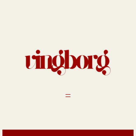
Spring
til
indhold