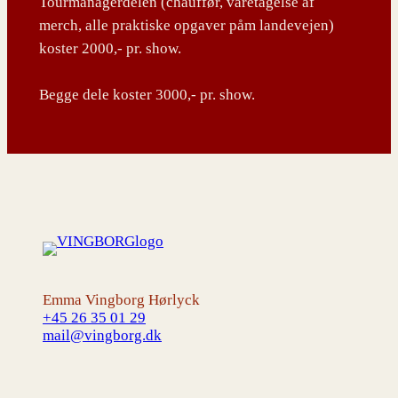
Tourmanagerdelen (chauffør, varetagelse af
merch, alle praktiske opgaver påm landevejen)
koster 2000,- pr. show.
Begge dele koster 3000,- pr. show.
Emma Vingborg Hørlyck
+45 26 35 01 29
mail@vingborg.dk