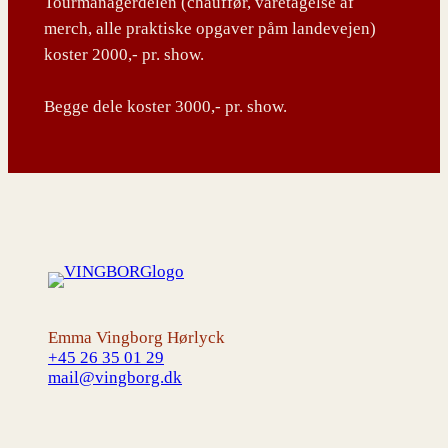
Tourmanagerdelen (chauffør, varetagelse af
merch, alle praktiske opgaver påm landevejen)
koster 2000,- pr. show.
Begge dele koster 3000,- pr. show.
Emma Vingborg Hørlyck
+45 26 35 01 29
mail@vingborg.dk