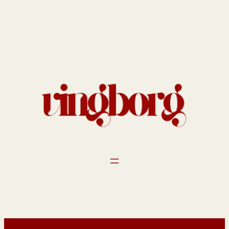
Spring
til
indhold